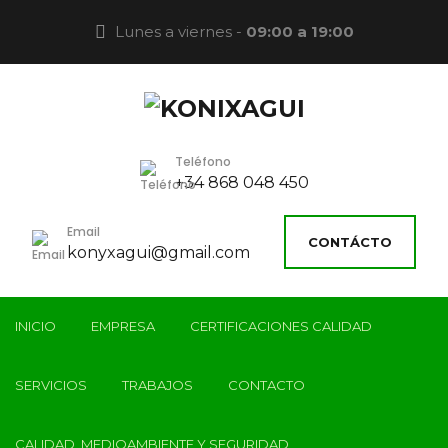
Lunes a viernes -
09:00 a 19:00
Teléfono
+34 868 048 450
Email
CONTÁCTO
konyxagui@gmail.com
INICIO
EMPRESA
CERTIFICACIONES CALIDAD
SERVICIOS
TRABAJOS
CONTACTO
CALIDAD, MEDIOAMBIENTE Y SEGURIDAD