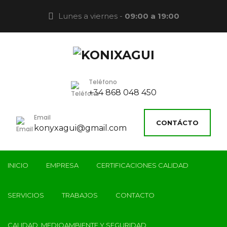
Lunes a viernes -
09:00 a 19:00
Teléfono
+34 868 048 450
Email
CONTÁCTO
konyxagui@gmail.com
INICIO
EMPRESA
CERTIFICACIONES CALIDAD
SERVICIOS
TRABAJOS
CONTACTO
CALIDAD, MEDIOAMBIENTE Y SEGURIDAD