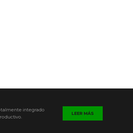
otalmente integrado
LEER MÁS
roductivo.