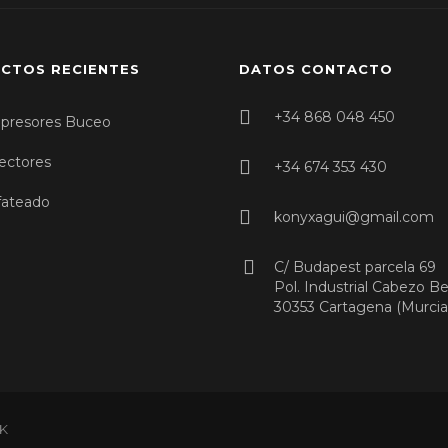
CTOS RECIENTES
DATOS CONTACTO
+34 868 048 450
presores Buceo
ectores
+34 674 353 430
fateado
konyxagui@gmail.com
C/ Budapest parcela 69
Pol. Industrial Cabezo B
30353 Cartagena (Murcia
CK